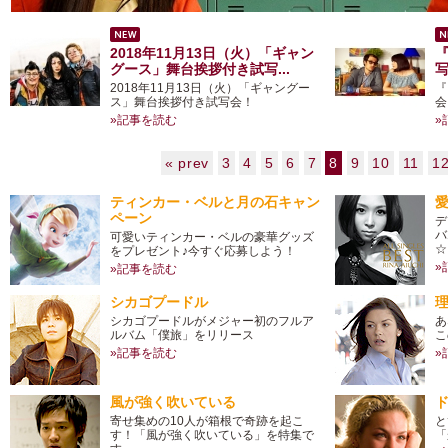
2018年11月13日（火）「ギャン
グース」舞台挨拶付き試写...
写
2018年11月13日（火）「ギャングー
『
ス」舞台挨拶付き試写会！
会
»記事を読む
»
« prev
3
4
5
6
7
8
9
10
11
1
ティンカー・ベルと月の石キャン
愛
ペーン
デ
バ
可愛いティンカー・ベルの豪華グッズ
☆
をプレゼント♪今すぐ応募しよう！
»
»記事を読む
シカゴプードル
シカゴプードルがメジャー初のフルア
あ
ルバム「僕旅」をリリース
こ
»記事を読む
»
風が強く吹いている
寄せ集めの10人が箱根で奇跡を起こ
と
す！「風が強く吹いている」を特集で
「