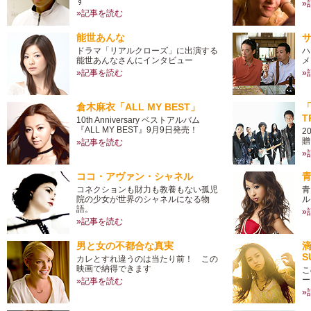
す
»
»記事を読む
能世あんな
ドラマ「リアルクローズ」に出演する
ハ
能世あんなさんにインタビュー
メ
»記事を読む
»
倉木麻衣「ALL MY BEST」
「
TR
10th Anniversary ベストアルバム
『ALL MY BEST』9月9日発売！
2
贈
»記事を読む
»
ココ・アヴァン・シャネル
青
コネクションも財力も教養もない孤児
青
院の少女が世界のシャネルになる物
ル
語。
»
»記事を読む
男と女の不都合な真実
滴
S
カレとすれ違うのは当たり前！ この
映画で納得できます
こ
ー
»記事を読む
»