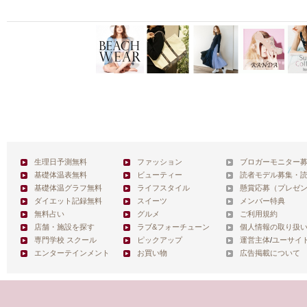
生理日予測無料
ファッション
ブロガーモニター
基礎体温表無料
ビューティー
読者モデル募集・
基礎体温グラフ無料
ライフスタイル
懸賞応募（プレゼ
ダイエット記録無料
スイーツ
メンバー特典
無料占い
グルメ
ご利用規約
店舗・施設を探す
ラブ&フォーチューン
個人情報の取り扱
専門学校 スクール
ピックアップ
運営主体
/
ユーサイ
エンターテインメント
お買い物
広告掲載について