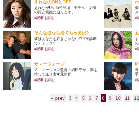
えれなのONとOFF
d
えれながUside初登場！モデル・女優
個
の顔と素顔に迫ります。
ス
»記事を読む
»
そんな彼なら捨てちゃえば?
彼はあなたを好きじゃない!?プチ診断
す
でチェック!!
の
»記事を読む
»
サマーウォーズ
M
アニメーション監督・細田守が、満を
世
持して送り出す最新作
手
»記事を読む
»
« prev
3
4
5
6
7
8
9
10
11
1