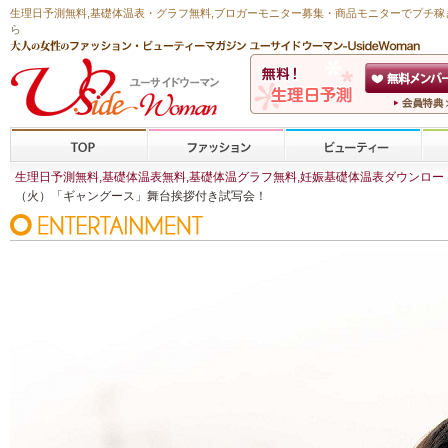
生理日予測無料
,
基礎体温表・グラフ無料
,ブロガーモニター募集・商品モニターで
プチ稼
ら
生理日予測無料,基礎体温表無料,基礎体温グラフ無料,妊娠基礎体温表ダウンロード,
（火）「ギャングース」舞台挨拶付き試写会！