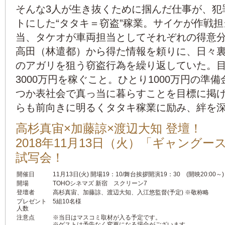
そんな3人が生き抜くために掴んだ仕事が、犯
トにした“タタキ＝窃盗”稼業。サイケが作戦
当、タケオが車両担当としてそれぞれの得意
高田（林遣都）から得た情報を頼りに、日々
のアガリを狙う窃盗行為を繰り返していた。
3000万円を稼ぐこと。ひとり1000万円の準
つか表社会で真っ当に暮らすことを目標に掲げ
らも前向きに明るくタタキ稼業に励み、絆を
高杉真宙×加藤諒×渡辺大知 登壇！
2018年11月13日（火）「ギャング
試写会！
開催日
11月13日(火) 開場19：10/舞台挨拶開演19：30 (開映20:00～)
開場
TOHOシネマズ 新宿 スクリーン7
登壇者
高杉真宙、加藤諒、渡辺大知、入江悠監督(予定) ※敬称略
プレゼント
5組10名様
人数
注意点
※当日はマスコミ取材が入る予定です。
※ゲストは予告なく変更になる場合がございます。