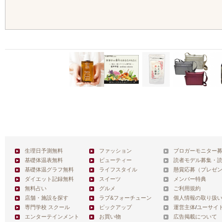
生理日予測無料
ファッション
ブロガーモニター
基礎体温表無料
ビューティー
読者モデル募集・
基礎体温グラフ無料
ライフスタイル
懸賞応募（プレゼ
ダイエット記録無料
スイーツ
メンバー特典
無料占い
グルメ
ご利用規約
店舗・施設を探す
ラブ&フォーチューン
個人情報の取り扱
専門学校 スクール
ピックアップ
運営主体
/
ユーサイ
エンターテインメント
お買い物
広告掲載について