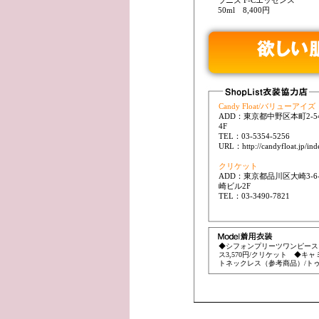
ラニズ F-Cエッセンス
50ml 8,400円
Candy Float/バリューアイズ
ADD：東京都中野区本町2-5
4F
TEL：03-5354-5256
URL：http://candyfloat.jp/ind
クリケット
ADD：東京都品川区大崎3-6
崎ビル2F
TEL：03-3490-7821
◆シフォンプリーツワンピース16,
ス3,570円/クリケット ◆キャミソー
トネックレス（参考商品）/トゥエレメ