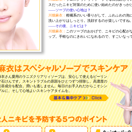
スだったニキビ対策のために使い始めたのがきっか
——ソープの使い心地は？
川畑麻衣：
柑橘系のいい香りがして、ふわふわの泡
洗い上がりはしっとり。洗顔するのが楽しいですね
——その後、ニキビは？
川畑麻衣：
このソープのおかげで、ニキビの心配が
ップ。手軽なのにきれいになれるので、すごいなっ
麻衣さん愛用のラニズクリアリィソープは、安心して使えるピーリン
グ石けんです。スキントラブルの原因をひとつずつ排除し、高濃度の
美容成分を配合。潤いも逃しません。毎日のお手入れだからこそシン
プルに、そして心地よいスキンケアタイムを。