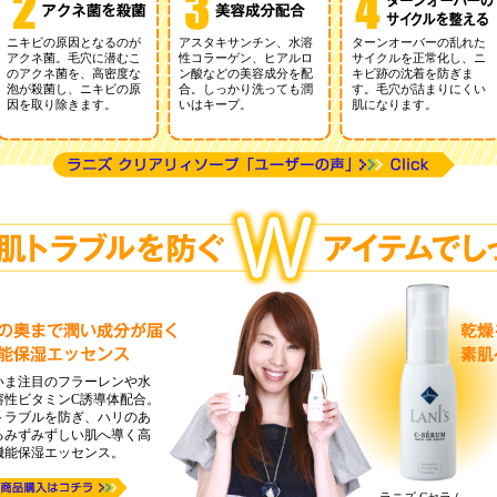
ニキビの原因となるのが
アスタキサンチン、水溶
ターンオーバーの乱れた
アクネ菌。毛穴に潜むこ
性コラーゲン、ヒアルロ
サイクルを正常化し、ニ
のアクネ菌を、高密度な
ン酸などの美容成分を配
キビ跡の沈着を防ぎま
泡が殺菌し、ニキビの原
合。しっかり洗っても潤
す。毛穴が詰まりにくい
因を取り除きます。
いはキープ。
肌になります。
いま注目のフラーレンや水
溶性ビタミンC誘導体配合。
トラブルを防ぎ、ハリのあ
るみずみずしい肌へ導く高
機能保湿エッセンス。