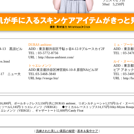
ラニズ Cセラム
50ml 5,250円
DURAS ambient
ミュ・ブーケ
4-13 黒須ビル
ADD：東京都渋谷区千駄ヶ谷4-12-9ブルースカイ2F
ADD：東京都目
TEL：03-5772-8756
TEL：03-3476
URL：http://duras-ambient.com/
ex.html
ルイ・ヌーベ
トゥエレメンツ
ADD：東京都
ADD:東京都渋谷区神宮前6-10-8 原宿NAビル3F
ピア アネック
-17 ニュー大
TEL:03-5468-3840
TEL：03-3409
URL:http://vierge.biz/
URL：http://lo
800円、ボールネックレス3,150円/共にDURAS ambient、リボンカチューシャ1,575円/ルイ・
ル5,145円/トゥエレメンツ（VIERGE） ◆ケミカルレーストップス14,175円/Jilky-Miyuu Bouquet 
ンツ（VIERGE）、ギャザートート12,600円/Candy Float
|
洗練された美しい素肌の秘密
|
基本＆集中ケア
|