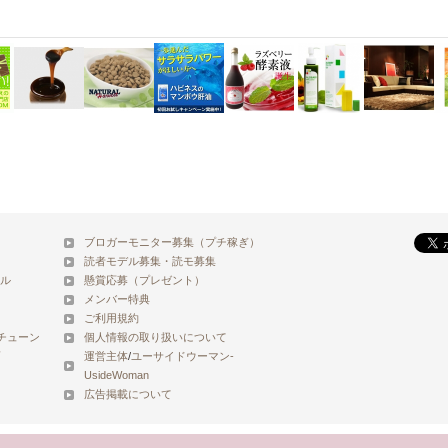
ブロガーモニター募集（プチ稼ぎ）
読者モデル募集・読モ募集
ル
懸賞応募（プレゼント）
メンバー特典
ご利用規約
チューン
個人情報の取り扱いについて
運営主体
/
ユーサイドウーマン-
UsideWoman
広告掲載について