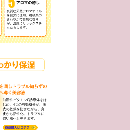
良質な天然アロマオイル
を贅沢に使用。柑橘系の
さわやかで自然な香り
が、洗顔にリラックスを
もたらします。
油溶性ビタミンC誘導体をは
じめ、4つの有効成分が、表
皮の乾燥を防ぎながら、真
皮から活性化。トラブルに
強い肌へと導きます。