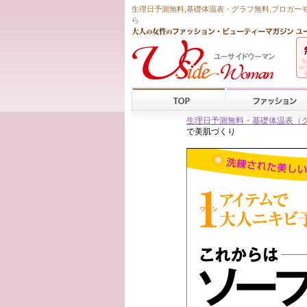
生理日予測無料
,
基礎体温表・グラフ無料
,ブロガー
ら
生理日予測無料・基礎体温表（グラフ
で美肌づくり