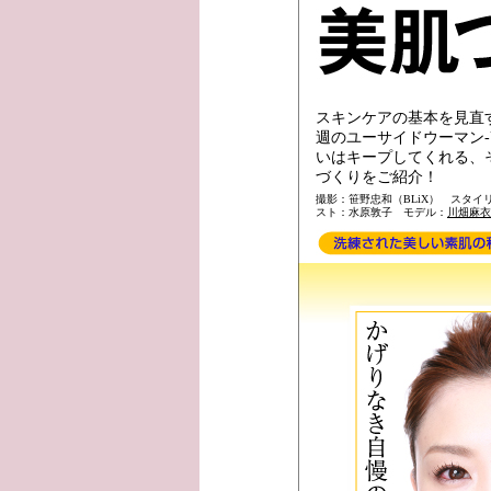
スキンケアの基本を見直
週のユーサイドウーマン-U
いはキープしてくれる、
づくりをご紹介！
撮影：笹野忠和（BLiX） スタイ
スト：水原敦子 モデル：
川畑麻衣