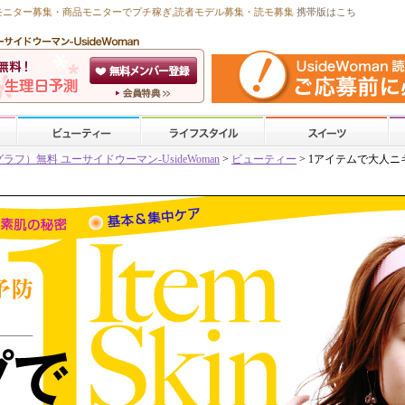
モニター募集・商品モニターで
プチ稼ぎ
,読者モデル募集・
読モ募集
携帯版はこち
）無料 ユーサイドウーマン-UsideWoman
>
ビューティー
> 1アイテムで大人