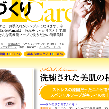
すと、お手入れがシンプルになります。今
sideWomanは、汚れをしっかり落として潤
そんな高機能ソープで洗うだけの簡単美肌
リスト：
宇津木孝予
ヘア＆メイクアップ：市川良子 テキ
（プラファー）
撮影・取材協力：
ミッレヴォーチェ≫
——何か特別なお手入れを？
川畑麻衣：
ラニズクリアリィソープで毎日洗顔して