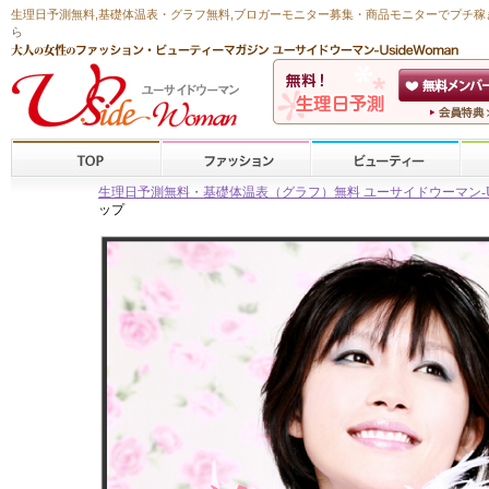
生理日予測無料
,
基礎体温表・グラフ無料
,ブロガーモニター募集・商品モニターで
プチ稼
ら
生理日予測無料・基礎体温表（グラフ）無料 ユーサイドウーマン-Usid
ップ