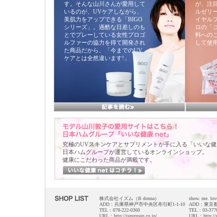
す。そんな山川さんが愛用して
が、注
いるのが、UVケアしながら、
ルゼリ
美肌力をアップできる「BIGO
イヤル
シリーズ」。過酷な日差しのも
ロの「
とでプレーしている女性プロゴ
料への
ルファーの協力を得て開発され
して使
た商品だから、「今までのUV
ケアとは全然違います!」
究極のUVスキンケアとサプリメントが手に入る「いいな健康
日本ハムグループが運営しているオンラインショップ。
健康にこだわった商品が満載です。
株式会社イズム（B donna）
show. me. lov
ADD：兵庫県神戸市中央区布引町1-1-10
ADD：東京都
TEL：078-222-0360
TEL：03-3770
URL：http://ismgroup.co.jp/
URL：http://s