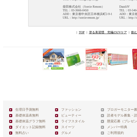
柴田株式会社（Sorcie Renom）
DazzliN'
TEL：03-3666-0450
TEL：03-5464
ADD：東京都中央区日本橋浜町2-9-1
ADD：東京都
URL：http://sorcie-renom.jp/
URL：http://da
|
TOP
|
塗る美習慣 究極のUVケア
|
飲
生理日予測無料
ファッション
ブロガーモニター
基礎体温表無料
ビューティー
読者モデル募集・
基礎体温グラフ無料
ライフスタイル
懸賞応募（プレゼ
ダイエット記録無料
スイーツ
メンバー特典
無料占い
グルメ
ご利用規約