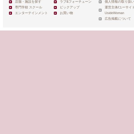
店舗・施設を探す
ラブ&フォーチューン
個人情報の取り扱
専門学校 スクール
ピックアップ
運営主体
/
ユーサイ
エンターテインメント
お買い物
UsideWoman
広告掲載について