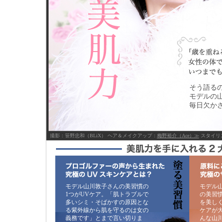
そう語る
モデルの
毎日欠か
撮影：笹野忠和（BLiX） ヘア＆メイクアップ：
梅野裕介（Ace）≫
スタイリ
モデル山川敦子さんの美習慣の
モデル
1つがUVケア。「肌トラブルで
の美習
多いシミ・そばかすの原因とな
を美し
る紫外線から肌を守るのは女の
ケアが
義務です」とまで言い切りま
んな山