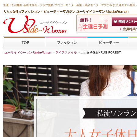
生理日予測無料
,
基礎体温表・グラフ無料
,ブロガーモニター募集・商品モニターで
プチ稼ぎ
,読者モデル募集
ユーサイドウーマン-UsideWoman
>
ライフスタイル
> 大人女子休日×RUG FOREST