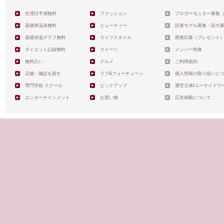
生理日予測無料
ファッション
ブロガーモニター募集
基礎体温表無料
ビューティー
読者モデル募集・読モ
基礎体温グラフ無料
ライフスタイル
懸賞応募（プレゼント
ダイエット記録無料
スイーツ
メンバー特典
無料占い
グルメ
ご利用規約
店舗・施設を探す
ラブ&フォーチューン
個人情報の取り扱いに
専門学校 スクール
ピックアップ
運営主体
/
ユーサイドウ
エンターテインメント
お買い物
広告掲載について