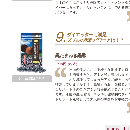
らずのうちにスッキリ体験者も・・・ノンメタ
イバーは食べても「なかったことに」できる奇
パウダーです♪
ダイエッターも満足！
ダブルの黒酢パワーとは！？
黒たまねぎ黒酢
1,440円（税込）
日頃の生活における様々な動きでカロ
を消費すると、アミノ酸も減少します
んな減少してしまったアミノ酸をしっ
補充していますか？！「黒酢もろみ」を摂ると
なサポート役の自然アミノ酸を補給することが
ます。年齢や生活習慣、スッキリ健康的なダイ
トサポート素材として大人気の黒酢をお手軽に♪
« prev
4月