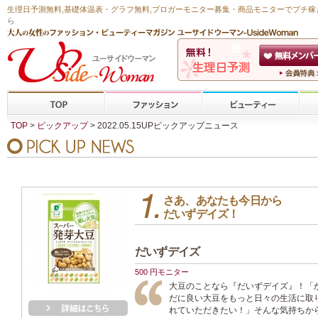
生理日予測無料
,
基礎体温表・グラフ無料
,ブロガーモニター募集・商品モニターで
プチ稼
ら
TOP
>
ピックアップ
> 2022.05.15UPピックアップニュース
さあ、あなたも今日から
だいずデイズ！
だいずデイズ
500 円モニター
大豆のことなら『だいずデイズ』！「
だに良い大豆をもっと日々の生活に取
れていただきたい！」そんな気持ちか