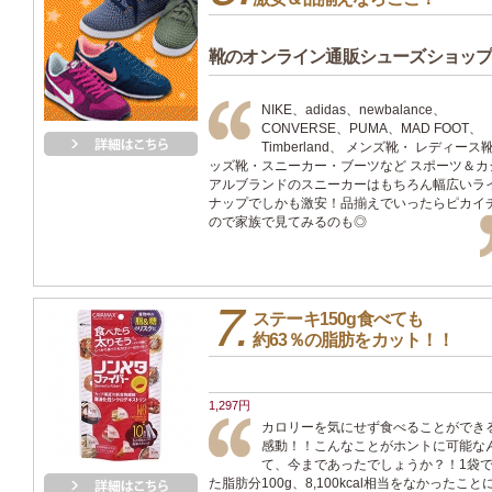
靴のオンライン通販シューズショッ
NIKE、adidas、newbalance、
CONVERSE、PUMA、MAD FOOT、
Timberland、 メンズ靴・ レディース
ッズ靴・スニーカー・ブーツなど スポーツ＆カ
アルブランドのスニーカーはもちろん幅広いラ
ナップでしかも激安！品揃えでいったらピカイ
ので家族で見てみるのも◎
ステーキ150g食べても
約63％の脂肪をカット！！
1,297円
カロリーを気にせず食べることができ
感動！！こんなことがホントに可能な
て、今まであったでしょうか？！1袋
た脂肪分100g、8,100kcal相当をなかったこと