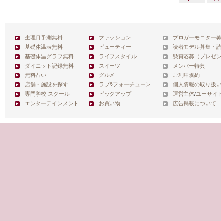
生理日予測無料
ファッション
ブロガーモニター
基礎体温表無料
ビューティー
読者モデル募集・
基礎体温グラフ無料
ライフスタイル
懸賞応募（プレゼ
ダイエット記録無料
スイーツ
メンバー特典
無料占い
グルメ
ご利用規約
店舗・施設を探す
ラブ&フォーチューン
個人情報の取り扱
専門学校 スクール
ピックアップ
運営主体
/
ユーサイ
エンターテインメント
お買い物
広告掲載について