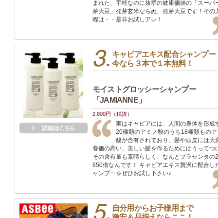
まれた、手軽なのに抜群の健康価値の「スーパ
芽大豆」発芽玄米ならぬ、発芽大豆です！その
程は・・是非お試しアレ！
キャビアエキス配合シャンプー
今なら３本で１本無料！
モイストグロッシーシャンプー
「JAMIANNE」
2,800円（税抜）
実はキャビアには、人間の身体を形成
20種類のアミノ酸のうち18種類ものア
酸が含有されており、髪や頭皮には大
養価の高い、美しい髪を作るためにはうってつ
その含有量も素晴らしく、なんとプラセンタの2
650倍なんです！ キャビアエキス贅沢に配合し
ャンプーをぜひお試し下さい♪
自分用からお子様用まで
激安＆品揃えならここ！