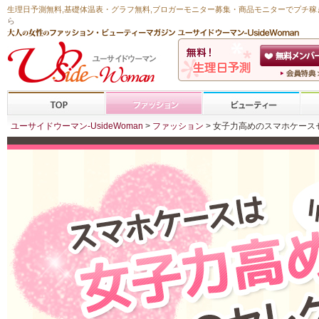
生理日予測無料
,
基礎体温表・グラフ無料
,ブロガーモニター募集・商品モニターで
プチ稼
ら
ユーサイドウーマン-UsideWoman
>
ファッション
> 女子力高めのスマホケース