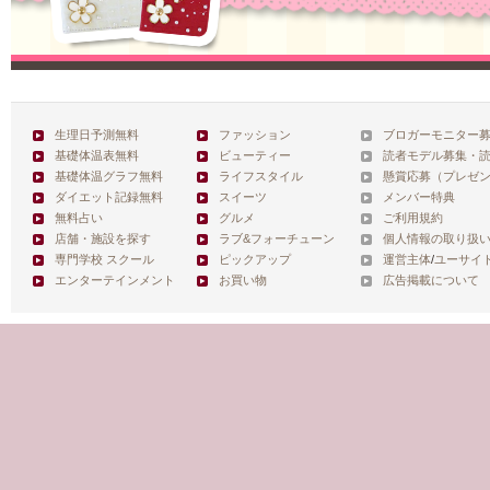
生理日予測無料
ファッション
ブロガーモニター
基礎体温表無料
ビューティー
読者モデル募集・
基礎体温グラフ無料
ライフスタイル
懸賞応募（プレゼ
ダイエット記録無料
スイーツ
メンバー特典
無料占い
グルメ
ご利用規約
店舗・施設を探す
ラブ&フォーチューン
個人情報の取り扱
専門学校 スクール
ピックアップ
運営主体
/
ユーサイ
エンターテインメント
お買い物
広告掲載について