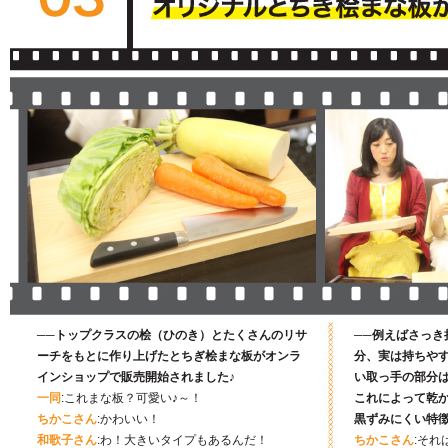
──トップクラスの桧（ひのき）とたくさんのリサ
──例えばさっき
ーチをもとに作り上げたとちぎ桧まな板がオンラ
分、実は持ちや
インショップで販売開始されました♪
い取っ手の部分
一同
:これまな板？可愛い♪～！
これによって乾か
ちかこさん
:かわいい！
黒ずみにくい特
和歌子さん
:わ！大きいタイプもあるんだ！
ちかこさん
:それ