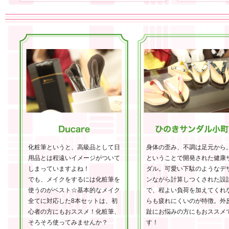
化粧筆というと、高級品として日
身体の歪み、不調は足元から
用品とは程遠いイメージがついて
ということで開発された健康
しまっていますよね！
ダル。可愛い下駄のようなデ
でも、メイクをするには化粧筆を
ンながら計算しつくされた設
使うのがベスト☆基本的なメイク
で、程よい負荷を加えてくれ
全てに対応した8本セットは、初
らも疲れにくいのが特徴。外
心者の方にもおススメ！化粧筆、
趾にお悩みの方にもおススメ
そろそろ使ってみませんか？
す！