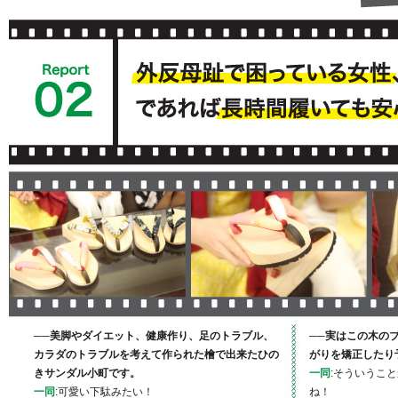
──美脚やダイエット、健康作り、足のトラブル、
──実はこの木の
カラダのトラブルを考えて作られた檜で出来たひの
がりを矯正したり
きサンダル小町です。
一同
:そういうこ
一同
:可愛い下駄みたい！
ね！