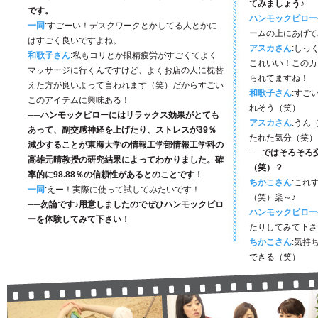
てみましょう♪
です。
ハンモックピロー
一同
:すごーい！デスクワークとかしてる人とかに
ームの上にあげて
はすごく良いですよね。
アスカさん
:しっ
和歌子さん
:私もコリとか眼精疲労がすごくてよく
これいい！このカ
マッサージに行くんですけど、よくお店の人に枕替
られてますね！
えた方が良いよって言われます（笑）だからすごい
和歌子さん
:すご
このアイテムに興味ある！
れそう（笑）
──ハンモックピローにはリラックス効果がとても
アスカさん
:うん
あって、副交感神経を上げたり、ストレスが39％
たれた気分（笑）
減少することが東海大学の情報工学部情報工学科の
──ではそろそろ
高雄元晴教授の研究結果によってわかりました。確
（笑）？
率的に98.88％の信頼性があるとのことです！
ちかこさん
:これ
一同
:えー！実際に使って試してみたいです！
（笑）楽～♪
──勿論です♪用意しましたのでぜひハンモックピロ
ハンモックピロー
ーを体験してみて下さい！
たりしてみて下さ
ちかこさん
:気持
できる（笑）