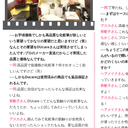
一同
:丁寧だね。
──まずはケース
た？
アスカさん
:高級
和歌子さん
:これ
──お手頃価格でしかも高品質な化粧筆が欲しいと
ちかこさん
:プロ
いう要望ってかなりの要望だと思いますけど（笑）
感ない感じくらい
なんとその要望をDUcareさんは実現させてしまっ
──ちょうどこの
たんです♪プロのメーカー直送だからこそ実現した
んがいるので聞い
品質と価格なんですね。
かどのくらいの本
一同
:高品質で低価格の化粧筆？何それすっごく欲
すか？
しいんですけど（笑）
ヘアメイクさん
:
──しかもDucareは使用済みの商品でも返品保証さ
っていきますね。
れるんです。
和歌子さん
:この
一同
:品質に自信がなかったらそんな保証は出来な
すよ！
いよね。
アスカさん
:こっ
和歌子さん
:DUcareってどんな肌触りの化粧筆なん
る！
だろうとか、ちょっと試してみたいっていう人にも
ヘアメイクさん
:
いいよね。
がいいですよ。用
アスカさん
:頼んでみて化粧筆の肌触りが全然良く
が違ったりとか色
ないとかだったらショックだもんね。変な品質の化
ークなんかも発色