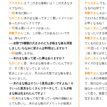
アスカさん
:え？このまな板軽いよ！この大きなタ
アスカさん
:で
イプなのに。
なるのは何で？
一同
:本当だ軽い！
和歌子さん
:わか
ちかこさん
:木のまな板ってすごく重いイメージが
てかけると空気
あったからビックリです。
が早くなるね！
一同
:私も重いイメージがあった。
ちかこさん
:こ
和歌子さん
:これ、この取ってがあるといいです
くなったりする
ね。持ちやすい！
和歌子さん
:た
──全部で5種類の大きさのとちぎ桧まな板を用意
てくるのがまた
しました♪ちなみに皆さんは料理はしますか？
一同
:思った！さ
一同
:結構しますね。
（笑）香りがす
──木のまな板って使った事はありますか？
ちかこさん
:う
ちかこさん
:昔、木のまな板を使っていたんですけ
サイズのまな板
ど、すぐ黒くなってしまったり、
う♪
乾きにくかったり、手入れが大変でまな板を変え
和歌子さん
:父
ちゃいました。
ういう木の本格
──木のまな板はそういう意見は多いですよね！そ
て、昔のはやっ
ういった意見をたくさんリサーチして、とちぎ桧
論なかったので
まな板は生まれたんですよ！
って思う。家庭
一同
:木のまな板って包丁使っている時の感触とか
宝すると思う。
とても良いし、木のまな板のデメリットが改善さ