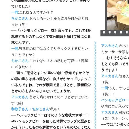
いU編集部の私たちはこのハンモックピローを待っ
ていました♪
一同
:これ枕なんですか？？
ちかこさん
:おもしろーい！座る道具か何かだと思
った（笑）
──「ハンモックピロー」枕と言っても、これで1晩
就寝するものではなくて数分間頭を預けて横になる
枕なんです。
アスカさん
:わっ
一同
:寝る用の枕ではなくてリラックスする枕とい
んかユサユサ頭を
うことですか？
──お！そうなん
ちかこさん
:これやばい！木の感じが可愛い！部屋
もとても良いそう
に置きたい！
うですよ！
──頭って意外とすごい重いのはご存知ですか？そ
アスカさん
:皆さ
の頭の重さは首の骨などに負担がかかってしまって
（笑）
いるんですね。それが原因で肩こりとか、眼精疲労
一同
:うん。すっ
とかの方も多いんじゃないでしょうか。
（笑）！
アスカさん
:首から肩にかけてのコリとかすごいで
ハンモックピロー
す（笑）
や肩に力が入って
和歌子さん・ちかこさん
:私も！
アスカさん
:確か
──ハンモックピローはそのような症状のサポート
（笑）ストーンっ
やハンモックピローを使った体操でカラダの歪みと
──ではハンモッ
かそういったものを解消するというものだそうなん