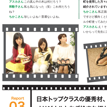
アスカさん
:この真ん中の木は何だろう？
町を使用した方々
和歌子さん
:私も気になった（笑）これ何だろう
紹介されています
ね？
ちかこさん
:私正
ちかこさん
:珍しいよね！普通ないよね。
ですけど横向くと
ル小町使ってみた
アスカさん
:え！
いからって先生に