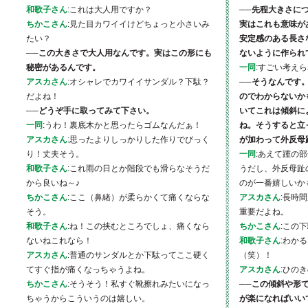
和歌子さん
:これは大人用ですか？
──先程大きさに
ちかこさん
:見た目カワイイけどちょっと小さいみ
実はこれも意味が
たい？
安定感のある長さ
──この大きさで大人用なんです。実はこの形にも
ないように作られ
秘密があるんです。
一同
:すごい考え
アスカさん
:オシャレでカワイイサンダル？下駄？
──そうなんです
だよね！
のでわからないか
──どうぞ手に取ってみて下さい。
いてこれは傾斜に
一同
:うわ！裏底木かと思ったらゴムなんだぁ！
ね。そうすると立
アスカさん
:思ったよりしっかりした作りでびっく
が加わって外反母
り！丈夫そう。
一同
:あえて踵の
和歌子さん
:これ雨の日とか階段でも滑らなそうだ
うだし、外反母趾
から良いね～♪
のが一番嬉しいか
ちかこさん
:ここ（鼻緒）が柔らかくて痛くならな
アスカさん
:長時
そう。
重要だよね。
和歌子さん
:ね！この挟むところでしょ、痛くなら
ちかこさん
:この
ないねこれなら！
和歌子さん
:わか
アスカさん
:普通のサンダルとか下駄ってここ硬く
（笑）！
てすぐ指が痛くなっちゃうよね。
アスカさん
:ひの
ちかこさん
:そうそう！私すぐ靴擦れみたいになっ
──この傾斜や形
ちゃうからこういうのは嬉しい。
が楽になればいい