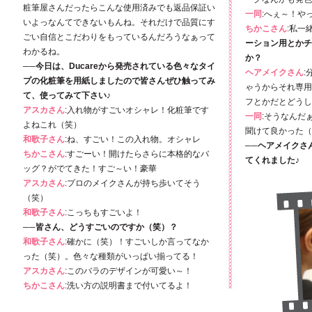
粧筆屋さんだったらこんな使用済みでも返品保証い
一同
:へぇ～！や
いよっなんてできないもんね。それだけで品質にす
ちかこさん
:私一
ごい自信とこだわりをもっているんだろうなぁって
ーション用とかチ
わかるね。
か？
──今日は、Ducareから発売されている色々なタイ
ヘアメイクさん
:
プの化粧筆を用紙しましたので皆さんぜひ触ってみ
ゃうからそれ専用
て、使ってみて下さい♪
フとかだとどうし
アスカさん
:入れ物がすごいオシャレ！化粧筆です
一同
:そうなんだ
よねこれ（笑）
聞けて良かった（
和歌子さん
:ね、すごい！この入れ物。オシャレ
──ヘアメイクさん
ちかこさん
:すごーい！開けたらさらに本格的なバ
てくれました♪
ッグ？がでてきた！すご～い！豪華
アスカさん
:プロのメイクさんが持ち歩いてそう
（笑）
和歌子さん
:こっちもすごいよ！
──皆さん、どうすごいのですか（笑）？
和歌子さん
:確かに（笑）！すごいしか言ってなか
った（笑）。色々な種類がいっぱい揃ってる！
アスカさん
:このバラのデザインが可愛い～！
ちかこさん
:洗い方の説明書まで付いてるよ！