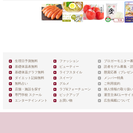
生理日予測無料
ファッション
ブロガーモニター
基礎体温表無料
ビューティー
読者モデル募集・
基礎体温グラフ無料
ライフスタイル
懸賞応募（プレゼ
ダイエット記録無料
スイーツ
メンバー特典
無料占い
グルメ
ご利用規約
店舗・施設を探す
ラブ&フォーチューン
個人情報の取り扱
専門学校 スクール
ピックアップ
運営主体
/
ユーサイ
エンターテインメント
お買い物
広告掲載について