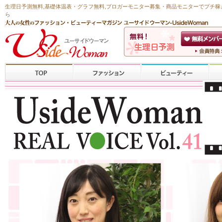
生理日予測無料
,
基礎体温表・グラフ無料
,ブロガーモニター募集・商品モニターで
プチ稼
ら