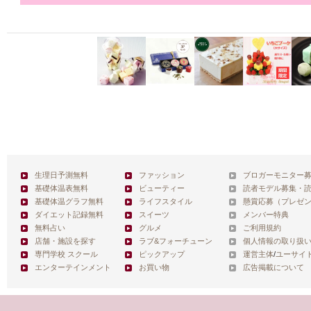
生理日予測無料
ファッション
ブロガーモニター
基礎体温表無料
ビューティー
読者モデル募集・
基礎体温グラフ無料
ライフスタイル
懸賞応募（プレゼ
ダイエット記録無料
スイーツ
メンバー特典
無料占い
グルメ
ご利用規約
店舗・施設を探す
ラブ&フォーチューン
個人情報の取り扱
専門学校 スクール
ピックアップ
運営主体
/
ユーサイ
エンターテインメント
お買い物
広告掲載について