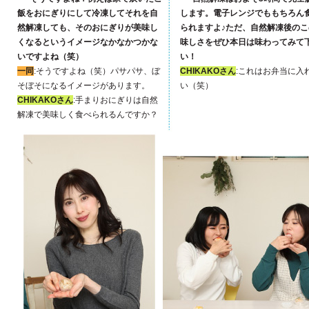
飯をおにぎりにして冷凍してそれを自
します。電子レンジでももちろん
然解凍しても、そのおにぎりが美味し
られますよ♪ただ、自然解凍後のこ
くなるというイメージなかなかつかな
味しさをぜひ本日は味わってみて
いですよね（笑）
い！
一同
:そうですよね（笑）パサパサ、ぼ
CHIKAKOさん
:これはお弁当に入
そぼそになるイメージがあります。
い（笑）
CHIKAKOさん
:手まりおにぎりは自然
解凍で美味しく食べられるんですか？