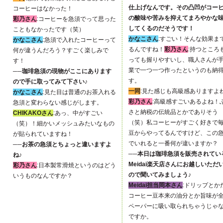
仕上げなんです。その凸凹がコー
コーヒーはなかった！
の酸味や苦みを抑えてまろやかな
彩乃さん
:コーヒーを急須でって思った
してくるのだそうです！
こともなかったです（笑）
かなこさん
:すごい！そんな効果ま
かなこさん
:急須で入れたコーヒーって
るんですね！
彩乃さん
:持つところ
何が違うんだろう？すごく楽しみで
っても握りやすいし、職人さんが
す！
業で一つ一つ作ったというのも納
──珈琲急須の現物がここにあります
す。
ので手に取ってみて下さい♪
一同
:見た感じも高級感ありますよ
かなこさん
:見た目は普通のお茶入れる
彩乃さん
:高級感すごいあるよね！
急須と変わらない感じがします。
さと納税の伝統品とかでありそう
CHIKAKOさん
:あっ、中がすごい
（笑）私コーヒーがすごく好きで
（笑）！細かいメッシュみたいなもの
豆からやってるんですけど、この
が貼られていますね！
でいれると一番何が違いますか？
──お茶の急須とちょっと違いますよ
──本日は珈琲急須を販売されてい
ね♪
Meidai楽天店さんにお越しいただ
彩乃さん
:日本製常滑焼というのはどう
ので聞いてみましょう♪
いうものなんですか？
Meidai担当岡本さん
:ドリップとか
コーヒー豆本来の油分とか旨味が
ペーパーに吸い取られちゃうじゃ
ですか。