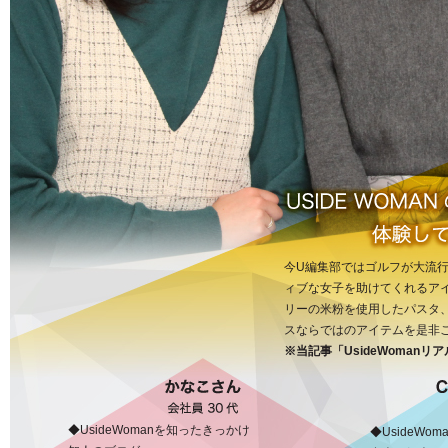
今U編集部ではゴルフが大流
ィブな女子を助けてくれるア
リーの米粉を使用したパスタ、
スならではのアイテムを是非ご
※当記事「UsideWoman
◆UsideWomanを知ったきっかけ
◆UsideWo