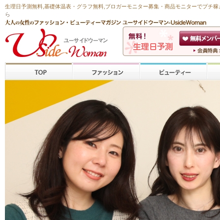
生理日予測無料
,
基礎体温表・グラフ無料
,ブロガーモニター募集・商品モニターで
プチ稼
ら