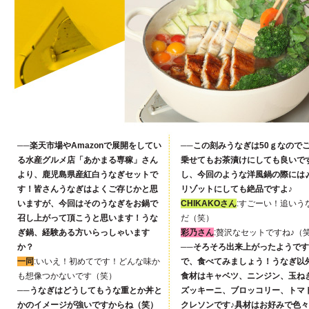
──楽天市場やAmazonで展開をしてい
──この刻みうなぎは50ｇなので
る水産グルメ店「あかまる専稼」さん
乗せてもお茶漬けにしても良いで
より、鹿児島県産紅白うなぎセットで
し、今回のような洋風鍋の際には
す！皆さんうなぎはよくご存じかと思
リゾットにしても絶品ですよ♪
いますが、今回はそのうなぎをお鍋で
CHIKAKOさん
:すごーい！追いう
召し上がって頂こうと思います！うな
だ（笑）
ぎ鍋、経験ある方いらっしゃいます
彩乃さん
:贅沢なセットですね♪（
か？
──そろそろ出来上がったようで
一同
:いいえ！初めてです！どんな味か
で、食べてみましょう！うなぎ以
も想像つかないです（笑）
食材はキャベツ、ニンジン、玉ね
──うなぎはどうしてもうな重とか丼と
ズッキーニ、ブロッコリー、トマ
かのイメージが強いですからね（笑）
クレソンです♪具材はお好みで色