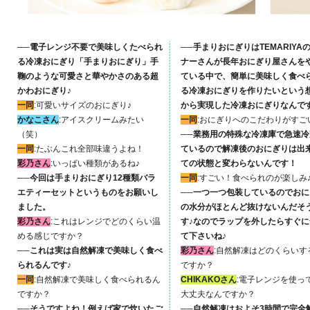
──電子レンジ不要で美味しくたべられ
──手まりおにぎりはTEMARIYA
る冷凍おにぎり「手まりおにぎり」手
ナーさんが長年おにぎり屋さんを
鞠のような可愛さと華やかさのある超
ている中で、簡単に美味しく食べ
かわおにぎり♪
る冷凍おにぎりを作りたいという
一同
:可愛いサイズのおにぎり♪
から実現した冷凍おにぎりなんで
かなこさん
:アイスクリームみたい
一同
:おにぎりへのこだわりがすご
（笑）
──業務用の特殊な冷凍庫で急速冷
一同
:たぶんこれ全部味違うよね！
ているので解凍後のおにぎりは出
彩乃さん
:いっぱい種類があるね♪
ての状態と変わらないんです！
──今回は手まりおにぎり12種類バラ
一同
:すごい！食べられのが楽しみ
エティーセットというものをお願いし
──一つ一つ包装しているのでおに
ました。
の水分がほとんど抜けないんだそ
彩乃さん
:これはレンジでどのくらい温
す♪なのでラップを外したらすぐに
める感じですか？
て下さいね♪
──これは実は自然解凍で美味しく食べ
彩乃さん
:自然解凍はどのくらいす
られるんです♪
ですか？
一同
:自然解凍で美味しく食べられるん
CHIKAKOさん
:電子レンジを使っ
ですか？
大丈夫なんですか？
──そうですよね！例えば家で炊いたご
──自然解凍はおよそ3時間で完全