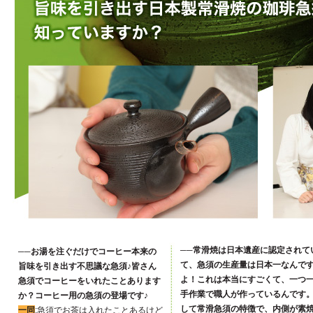
──常滑焼は日本遺産に認定されて
──お湯を注ぐだけでコーヒー本来の
て、急須の生産量は日本一なんで
旨味を引き出す不思議な急須♪皆さん
よ！これは本当にすごくて、一つ
急須でコーヒーをいれたことあります
手作業で職人が作っているんです
か？コーヒー用の急須の登場です♪
して常滑急須の特徴で、内側が素
一同
:急須でお茶は入れたことあるけど