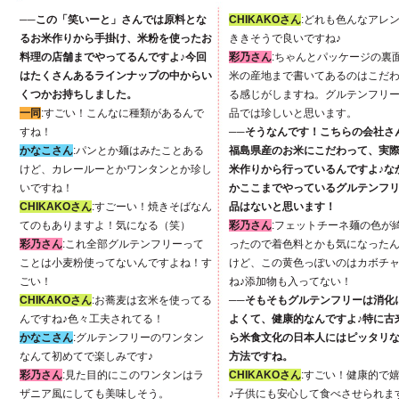
──この「笑いーと」さんでは原料とな
CHIKAKOさん
:どれも色んなアレ
るお米作りから手掛け、米粉を使ったお
ききそうで良いですね♪
料理の店舗までやってるんですよ♪今回
彩乃さん
:ちゃんとパッケージの裏
はたくさんあるラインナップの中からい
米の産地まで書いてあるのはこだ
くつかお持ちしました。
る感じがしますね。グルテンフリ
一同
:すごい！こんなに種類があるんで
品では珍しいと思います。
すね！
──そうなんです！こちらの会社さ
かなこさん
:パンとか麺はみたことある
福島県産のお米にこだわって、実
けど、カレールーとかワンタンとか珍し
米作りから行っているんですよ♪な
いですね！
かここまでやっているグルテンフ
CHIKAKOさん
:すごーい！焼きそばなん
品はないと思います！
てのもありますよ！気になる（笑）
彩乃さん
:フェットチーネ麺の色が
彩乃さん
:これ全部グルテンフリーって
ったので着色料とかも気になった
ことは小麦粉使ってないんですよね！す
けど、この黄色っぽいのはカボチ
ごい！
ね♪添加物も入ってない！
CHIKAKOさん
:お蕎麦は玄米を使ってる
──そもそもグルテンフリーは消化
んですね♪色々工夫されてる！
よくて、健康的なんですよ♪特に古
かなこさん
:グルテンフリーのワンタン
ら米食文化の日本人にはピッタリ
なんて初めてで楽しみです♪
方法ですね。
彩乃さん
:見た目的にこのワンタンはラ
CHIKAKOさん
:すごい！健康的で
ザニア風にしても美味しそう。
♪子供にも安心して食べさせられま