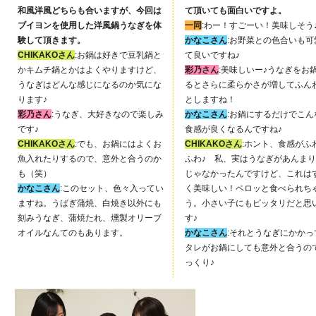
和風洋風どちらも合いますが、今回は
て頂いても面白いですよ。
ブイヨンを使用した洋風鍋うなぎを体
一同
:わー！すごーい！美味しそう
験して頂きます。
かなこさん
:お野菜との色合いも可
CHIKAKOさん
:お鍋は好きで豆乳鍋と
て良いですね♪
かキムチ鍋とかはよくやりますけど、
彩乃さん
:美味しいー♪うなぎをお
うなぎはどんな感じになるのか気にな
るとさらに柔らかさが増してふん
ります♪
としますね！
彩乃さん
:うなぎ、大好きなので楽しみ
かなこさん
:お鍋にするだけでこん
です♪
食感が良くなるんですね♪
CHIKAKOさん
:でも、お鍋にはよくお
CHIKAKOさん
:ホント、食感がふ
魚入れたりするので、意外と合うのか
ふわ♪ 私、実はうなぎがあんま
も（笑）
じゃなかったんですけど、これは
かなこさん
:このセット、色々入ってい
く美味しい！ペロッと食べられち
ますね。うばぎ蒲焼、白焼き以外にも
う。小さい子にもピッタリだと思
刻みうなぎ、蒲焼たれ、燻製オリーブ
す♪
オイルなんてのもあります。
かなこさん
:それとうなぎにかかっ
タレがお鍋にしても意外と合うの
っくり♪