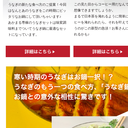
この見た目からコーヒー用だなん
うなぎの新たな食べ方のご提案！今回
想像できますでしょうか。
はなんとあのうなぎをこの時期にピッ
まるで日本茶を淹れるように簡単
タリなお鍋にして頂いちゃいます♪
ヒーを淹れられたら。それを叶え
あかまる専稼のうなぎセットは味変調
うのがこの新型の急須！お客さん
味料までついてうなぎ鍋に最適なセッ
れるかも♪
トになっています。