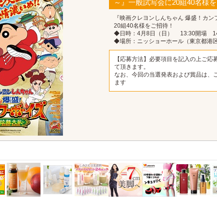
～』一般試写会に20組40名様
『映画クレヨンしんちゃん 爆盛！カン
20組40名様をご招待！
◆日時：4月8日（日） 13:30開場 14
◆場所：ニッショーホール（東京都港
【応募方法】必要項目を記入の上ご応
て頂きます。
なお、今回の当選発表および賞品は、
ます