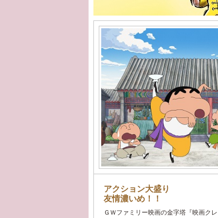
アクション大盛り
友情濃いめ！！
ＧＷファミリー映画の金字塔『映画クレ