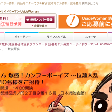
モニター募集・商品モニターで
プチ稼ぎ
,読者モデル募集・
読モ募集
携帯版はこち
無料,妊娠基礎体温表ダウンロード,読者モデル募集ユーサイドウーマン-UsideWom
～」一般試写会