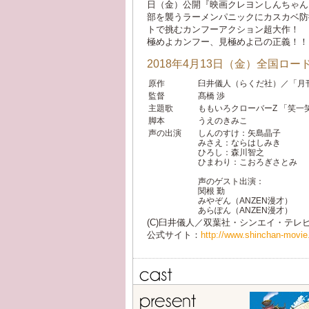
日（金）公開『映画クレヨンしんちゃん
部を襲うラーメンパニックにカスカベ防
トで挑むカンフーアクション超大作！
極めよカンフー、見極めよ己の正義！！
2018年4月13日（金）全国ロー
原作
臼井儀人（らくだ社）／「月
監督
髙橋 渉
主題歌
ももいろクローバーZ 「笑一笑～
脚本
うえのきみこ
声の出演
しんのすけ：矢島晶子
みさえ：ならはしみき
ひろし：森川智之
ひまわり：こおろぎさとみ
声のゲスト出演：
関根 勤
みやぞん（ANZEN漫才）
あらぽん（ANZEN漫才）
(C)臼井儀人／双葉社・シンエイ・テレビ朝
公式サイト：
http://www.shinchan-movie