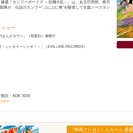
 爆盛！カンフーボーイズ ～拉麺大乱～』は、ある日突然、春日
衛隊が、伝説のカンフー“ぷにぷに拳”を駆使して全篇ノースタン
ドショー
刊まんがタウン」（双葉社）連載中
シャオイーシャオ！～」（EVIL LINE RECORDS）
日・ADK 2018
.com/
『映画クレヨンしんちゃん 爆