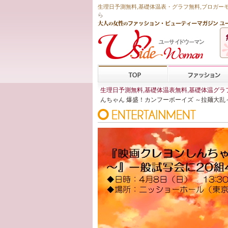
生理日予測無料
,
基礎体温表・グラフ無料
,ブロガー
ら
生理日予測無料,基礎体温表無料,基礎体温グラフ
んちゃん 爆盛！カンフーボーイズ ～拉麺大乱