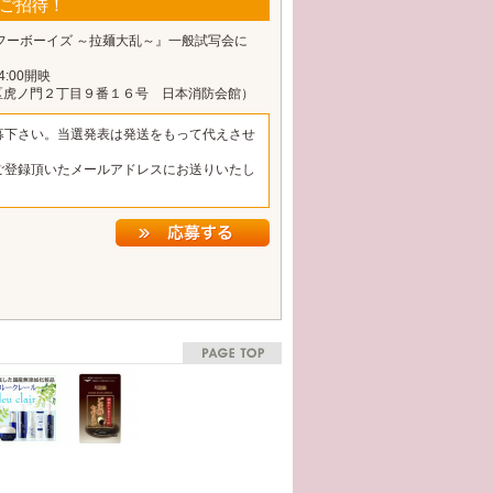
をご招待！
フーボーイズ ～拉麺大乱～』一般試写会に
:00開映
区虎ノ門２丁目９番１６号 日本消防会館）
募下さい。当選発表は発送をもって代えさせ
ご登録頂いたメールアドレスにお送りいたし