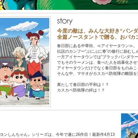
今度の敵は、みんな大好き“パンダ
全篇ノースタントで贈る、おバカ
春日部にある中華街、≪アイヤータウン≫。
伝説のカンフー“ぷにぷに拳”の修行に励むし
一方アイヤータウンでは“ブラックパンダラー
でもそのラーメンは、食べた人を凶暴化させ
アイヤータウンだけでなく春日部をものみこ
そんな中、マサオがカスカベ防衛隊の離脱を
果たして春日部の平和は！？
カスカベ防衛隊の絆は！？
ヨンしんちゃん』シリーズは、今年で遂に26作目！最新作4月13