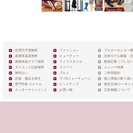
生理日予測無料
ファッション
ブロガーモニター
基礎体温表無料
ビューティー
読者モデル募集・
基礎体温グラフ無料
ライフスタイル
懸賞応募（プレゼ
ダイエット記録無料
スイーツ
メンバー特典
無料占い
グルメ
ご利用規約
店舗・施設を探す
ラブ&フォーチューン
個人情報の取り扱
専門学校 スクール
ピックアップ
運営主体
/
ユーサイ
エンターテインメント
お買い物
広告掲載について