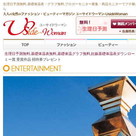
生理日予測無料
,
基礎体温表・グラフ無料
,ブロガーモニター募集・商品モニターで
プチ稼
ら
生理日予測無料,基礎体温表無料,基礎体温グラフ無料,妊娠基礎体温表ダウンロード,
ミー賞 受賞作品 招待券プレゼント