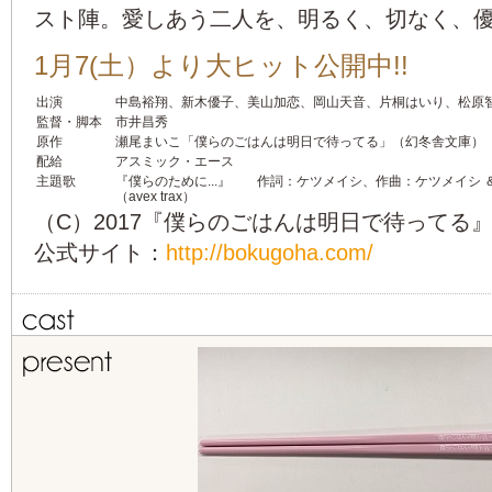
スト陣。愛しあう二人を、明るく、切なく、
1月7(土）より大ヒット公開中!!
出演
中島裕翔、新木優子、美山加恋、岡山天音、片桐はいり、松原
監督・脚本
市井昌秀
原作
瀬尾まいこ「僕らのごはんは明日で待ってる」（幻冬舎文庫）
配給
アスミック・エース
主題歌
『僕らのために...』 作詞：ケツメイシ、作曲：ケツメイシ 
（avex trax）
（C）2017『僕らのごはんは明日で待ってる
公式サイト：
http://bokugoha.com/