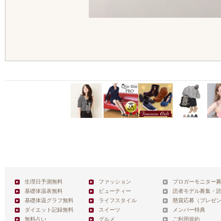
生理日予測無料
ファッション
ブロガーモニター
基礎体温表無料
ビューティー
読者モデル募集・
基礎体温グラフ無料
ライフスタイル
懸賞応募（プレゼ
ダイエット記録無料
スイーツ
メンバー特典
無料占い
グルメ
ご利用規約