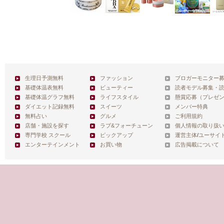
生理日予測無料
ファッション
ブロガーモニター
基礎体温表無料
ビューティー
読者モデル募集・
基礎体温グラフ無料
ライフスタイル
懸賞応募（プレゼ
ダイエット記録無料
スイーツ
メンバー特典
無料占い
グルメ
ご利用規約
店舗・施設を探す
ラブ&フォーチューン
個人情報の取り扱
専門学校 スクール
ピックアップ
運営主体
/
ユーサイ
エンターテインメント
お買い物
広告掲載について