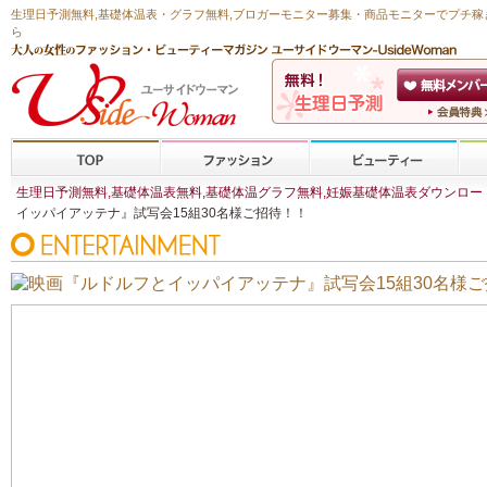
生理日予測無料
,
基礎体温表・グラフ無料
,ブロガーモニター募集・商品モニターで
プチ稼
ら
生理日予測無料,基礎体温表無料,基礎体温グラフ無料,妊娠基礎体温表ダウンロード,
イッパイアッテナ』試写会15組30名様ご招待！！