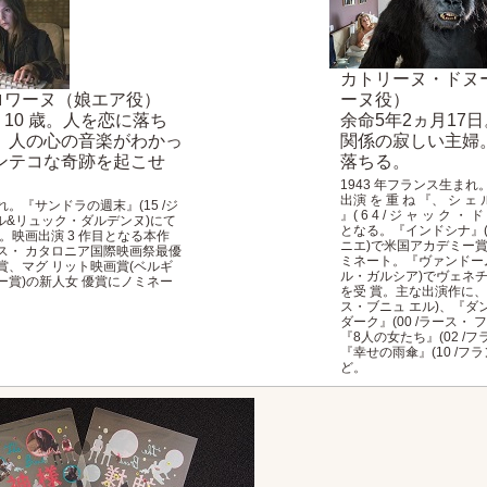
カトリーヌ・ドヌ
゙ロワーヌ（娘エア役）
ーヌ役）
10 歳。人を恋に落ち
余命5年2ヵ月17
、人の心の音楽がわかっ
関係の寂しい主婦。
ンテコな奇跡を起こせ
落ちる。
1943 年フランス生まれ
出演 を 重 ね 『、 シ ェ ル
れ。『サンドラの週末』(15 /ジ
』( 6 4 / ジ ャ ッ ク ・
ール&リュック・ダルデンヌ)にて
となる。『インドシナ』(92
ュー。映画出演 3 作目となる本作
ニエ)で米国アカデミー賞
ェス・ カタロニア国際映画祭最優
ミネート。『ヴァンドーム
、マグ リット映画賞(ベルギ
ル・ガルシア)でヴェ
ー賞)の新人女 優賞にノミネー
を受 賞。主な出演作に、『
ス・ブニュ エル)、『タ
ダーク』(00 /ラース・
『8人の女たち』(02 /フ
『幸せの雨傘』(10 /フラ
ど。