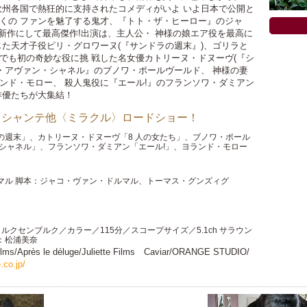
州各国で熱狂的に支持されたコメディがいよ いよ日本で公開と
多くの ファンを魅了する鬼才、『トト・ザ・ヒーロー』のジャ
りの新作にして最高傑作!出演は、主人公・ 神様の娘エア役を最高に
た天才子役ピリ・グロワーヌ(『サンドラの週末』)、ゴリラと
゙も初の奇妙な役に挑 戦した名女優カトリーヌ・ドヌーヴ(『シ
アヴァン・シャネル』のブノワ・ポールヴールド、 神様の妻
ド・モロー、 殺人鬼役に『エール!』のフランソワ・ダミアン
俳優たちが大集結！
ズ シャンテ他〈ミラクル〉ロードショー！
ラの週末」、カトリーヌ・ドヌーヴ「8 人の女たち」、ブノワ・ポール
ン・シャネル」、フランソワ・ダミアン「エール!」、ヨランド・モロー
マル 脚本：ジャコ・ヴァン・ドルマル、トーマス・グンズィグ
」
、ルクセンブルク／カラー／115分／スコープサイズ／5.1ch サラウン
：松浦美奈
 Films/Après le déluge/Juliette Films Caviar/ORANGE STUDIO/
.co.jp/