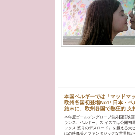
本国ベルギーでは「マッド
欧州各国初登場No1! 日本・ヘ
結末に、欧州各国で熱狂的 支
本年度ゴールデングローブ賞外国
ランス、ベルギー、ス イスでは公開初週
ックス 怒りのデスロード』を超える大ヒッ ト!
はの映像美とファンタジックな世界観か