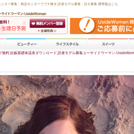
モニター募集・商品モニターで
プチ稼ぎ
,読者モデル募集・
読モ募集
携帯版はこち
無料,妊娠基礎体温表ダウンロード,読者モデル募集ユーサイドウーマン-UsideWom
ト