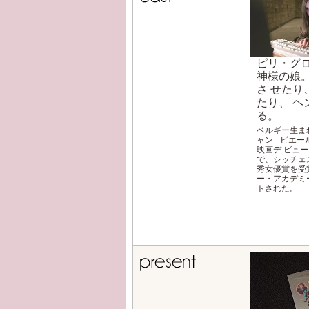
ピリ・ク
神様の娘。
さ せたり
たり、 ヘ
る。
ベルギー生ま
ャン =ピエ
映画デ ビ
で、シッチ
秀女優賞を受賞
ー・アカデミ
トされた。