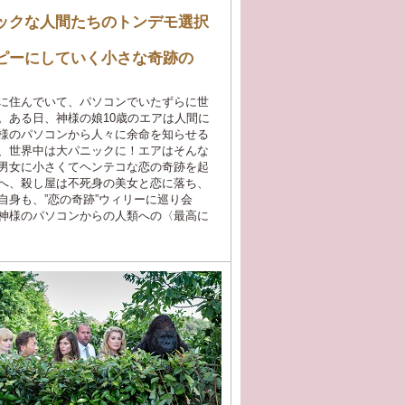
ニックな人間たちのトンデモ選択
ッピーにしていく小さな奇跡の
に住んでいて、パソコンでいたずらに世
。ある日、神様の娘10歳のエアは人間に
様のパソコンから人々に余命を知らせる
、世界中は大パニックに！エアはそんな
男女に小さくてヘンテコな恋の奇跡を起
へ、殺し屋は不死身の美女と恋に落ち、
自身も、”恋の奇跡”ウィリーに巡り会
神様のパソコンからの人類への〈最高に