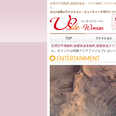
生理日予測無料
,
基礎体温表・グラフ無料
,ブロガー
ら
生理日予測無料,基礎体温表無料,基礎体温グラフ
ル』オリジナル特製クリアファイルプレゼン