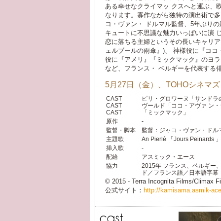
ある幸せなクライマッ クスへと運ぶ、欧
なります。寡作ながら独特の演出術で
コ・ヴァン・ ドルマル監督、5年ぶ
キュートに不思議な魅力いっぱいに演 じ
恋に落ちる主婦というその長いキャリアて
ェルブールの雨傘』)、 神様役に『ココ・
役に『アメリ』『ミックマック』のヨラン
など、フランス・ ベルギーを代表する
5月27日（金）、TOHOシネマ
CAST
ピリ・グロワーヌ「サンド
CAST
ヴールド「ココ・アヴァ 
CAST
「ミックマック」
原作
-
監督・脚本
監督：ジャコ・ヴァン・ドル
主題歌
An Pierlé 「Jours Peinards 
挿入歌
-
配給
アスミック・エース
協力
2015年 フランス、ベルギー
ド／フランス語／日本語字幕
© 2015 - Terra Incognita Films/Climax
公式サイト：
http://kamisama.asmik-ace