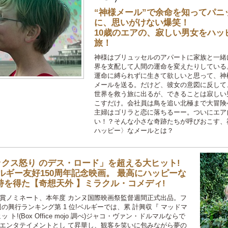
“神様メール”で余命を知ってパ
に、思いがけない爆笑！
10歳のエアの、寂しい男女をハ
旅！
神様はブリュッセルのアパートに家族と一緒
界を支配して人間の運命を変えたりしている
運命に縛られずに生きて欲しいと思って、神
メールを送る。だけど、彼女の意図に反して
世界を救う旅に出るが、できることは寂しい
こすだけ。会社員は鳥を追い北極まで大冒険
主婦はゴリラと恋に落ちるーー。ついにエア
い！？そんな小さな奇跡たちが呼びおこす、
ハッピー〉なメールとは？
マックス怒り のデス・ロード」を超える大ヒット!
゙ルギー友好150周年記念映画。 最高にハッピーな
持を得た【奇想天外 】ミラクル・コメディ!
語映画賞ノミネート、本年度 カンヌ国際映画祭監督週間正式出品。フ
の興行ランキング第 1 位!ベルギーでは、累 計興収『 マッドマ
(Box Office mojo 調べ)ジャコ・ヴァン・ドルマルならで
゙エンタテイメントとし て昇華し、観客を笑いに包みながら夢の