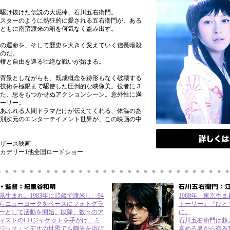
駆け抜けた伝説の大泥棒、石川五右衛門。
スターのように熱狂的に愛される五右衛門が、ある
ともに南蛮渡来の箱を何気なく盗み出す。
の運命を、そして歴史を大きく変えていく信長暗殺
のだ。
権と自由を巡る壮絶な戦いが始まる。
背景としながらも、既成概念を跡形もなく破壊する
技術を極限まで駆使した圧倒的な映像美。役者に３
た、息をもつかせぬアクションシーン。意外性に満
ーリー。
あふれる人間ドラマだけが伝えてくれる、体温のあ
別次元のエンターテイメント世界が、この映画の中
ザース映画
内ピカデリー1他全国ロードショー
県生まれ。1983年に15歳で渡米し、94
1968年、東京生
らニューヨークをベースにフォトグラ
トーリー』『ひと
ーとして活動を開始。以降、数々のア
に。
ィストのCDジャケットを手がけ、ミ
石川五右衛門は超
ジック・ビデオの世界でも脚光を浴び
富める者から盗み