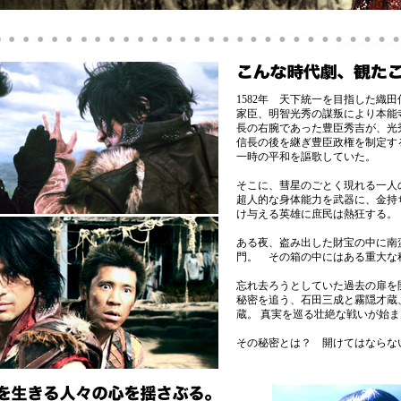
1582年 天下統一を目指した織
家臣、明智光秀の謀叛により本能
長の右腕であった豊臣秀吉が、光
信長の後を継ぎ豊臣政権を制定す
一時の平和を謳歌していた。
そこに、彗星のごとく現れる一人
超人的な身体能力を武器に、金持
け与える英雄に庶民は熱狂する。
ある夜、盗み出した財宝の中に南
門。 その箱の中にはある重大な
忘れ去ろうとしていた過去の扉を
秘密を追う、石田三成と霧隠才蔵
蔵。 真実を巡る壮絶な戦いが始ま
その秘密とは？ 開けてはならな