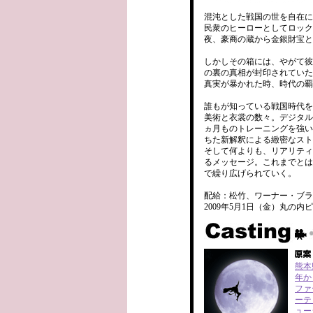
混沌とした戦国の世を自在に
民衆のヒーローとしてロック
夜、豪商の蔵から金銀財宝と
しかしその箱には、やがて彼
の裏の真相が封印されていた
真実が暴かれた時、時代の覇
誰もが知っている戦国時代を
美術と衣裳の数々。デジタル
ヵ月ものトレーニングを強い
ちた新解釈による緻密なスト
そして何よりも、リアリティ
るメッセージ。これまでとは
で繰り広げられていく。
配給：松竹、ワーナー・ブラ
2009年5月1日（金）丸の
熊本
年か
ファ
ーテ
ュー