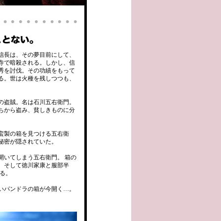
田信長は、その夢目前にして、
寺で暗殺される。しかし、信
秀を討伐。その功績をもって
る。世は火種を残しつつも、
の盗賊。名は石川五右衛門。
ちから盗み、貧しきものに分
蛮製の箱を見つける五右衛
秘密が隠されていた。
開いてしまう五右衛門。 箱の
、そして徳川家康と服部半
る。
いパンドラの箱が今開く…。