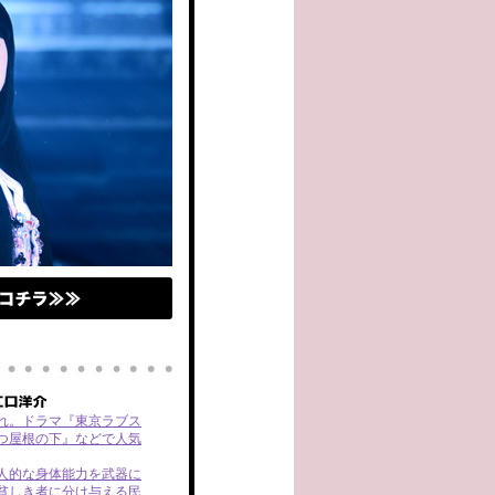
まれ。ドラマ『東京ラブス
つ屋根の下』などで人気
人的な身体能力を武器に
貧しき者に分け与える民