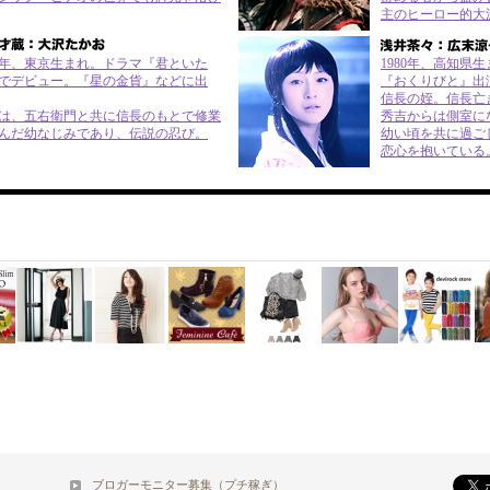
主のヒーロー的大
68年、東京生まれ。ドラマ『君といた
1980年、高知県
でデビュー。『星の金貨』などに出
『おくりびと』出
信長の姪。信長亡
は、五右衛門と共に信長のもとで修業
秀吉からは側室に
んだ幼なじみであり、伝説の忍び。
幼い頃を共に過ご
恋心を抱いている
ブロガーモニター募集（プチ稼ぎ）