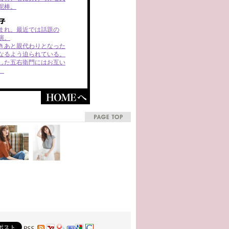
泥棒。
生まれ。最近では話題の
演。
きあと親代わりとなった
なるよう迫られている。
した五右衛門にはお互い
。