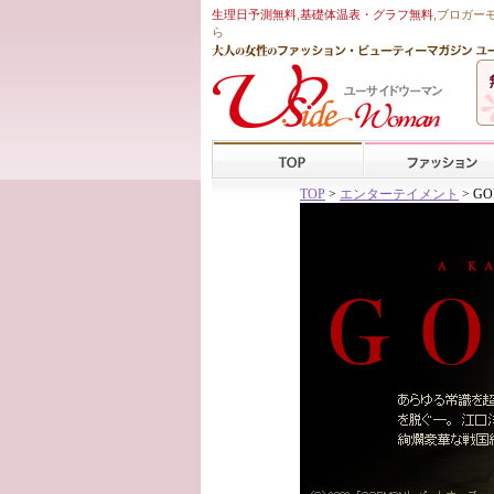
生理日予測無料
,
基礎体温表・グラフ無料
,ブロガー
ら
TOP
>
エンターテイメント
> G