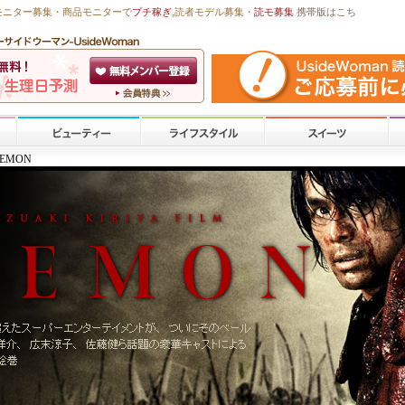
モニター募集・商品モニターで
プチ稼ぎ
,読者モデル募集・
読モ募集
携帯版はこち
OEMON