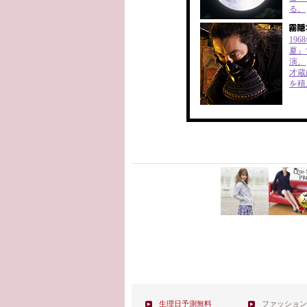
る。
19
夏』
演。
才蔵
を積
生理日予測無料
ファッション