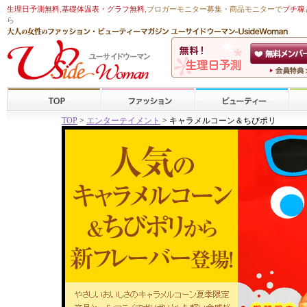
生理日予測無料
,
基礎体温表・グラフ無料
,ブロガーモニター募集・商品モニターで
プチ稼
ら
TOP
>
エンターテイメント
> キャラメルコーン＆ちびポリ