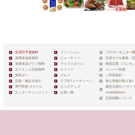
生理日予測無料
ファッション
ブロガーモニター
基礎体温表無料
ビューティー
読者モデル募集・
基礎体温グラフ無料
ライフスタイル
懸賞応募（プレゼ
ダイエット記録無料
スイーツ
メンバー特典
無料占い
グルメ
ご利用規約
店舗・施設を探す
ラブ&フォーチューン
個人情報の取り扱
専門学校 スクール
ピックアップ
運営主体
/
ユーサイ
エンターテインメント
お買い物
UsideWoman
広告掲載について